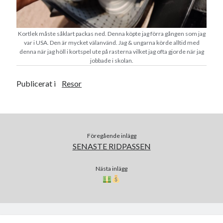
december 2024
november 2024
oktober 2024
Kortlek måste såklart packas ned. Denna köpte jag förra gången som jag
september 2024
var i USA. Den är mycket välanvänd. Jag & ungarna körde alltid med
augusti 2024
denna när jag höll i kortspel ute på rasterna vilket jag ofta gjorde när jag
jobbade i skolan.
juli 2024
juni 2024
Publicerat i
Resor
maj 2024
april 2024
mars 2024
februari 2024
januari 2024
Föregående inlägg
SENASTE RIDPASSEN
december 2023
november 2023
Nästa inlägg
oktober 2023
september 2023
augusti 2023
juli 2023
juni 2023