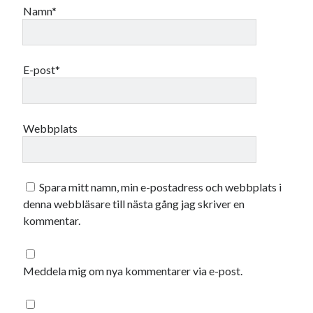
Namn*
oktober 2021
september 2021
E-post*
Logga in
Webbplats
Spara mitt namn, min e-postadress och webbplats i
denna webbläsare till nästa gång jag skriver en
kommentar.
Meddela mig om nya kommentarer via e-post.