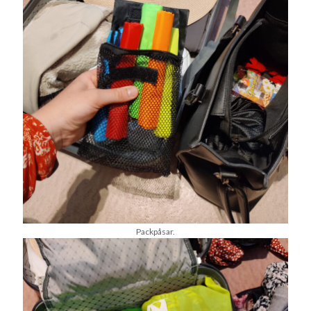
Heart of Hope
(39)
Heart Paal
(216)
Idun
(140)
Källhults Spotless
(163)
Min Träning
(220)
Ninlil
(34)
Personligt/Åsikter
(161)
Resor
(111)
Tävling
(159)
Träningar
(63)
Utrustning
(47)
Senaste kommentarerna
Packpåsar.
Ellen
om
VINST!!!
Camilla
om
VINST!!!
Ellen
om
JOSEF
Ellen
om
SPAM