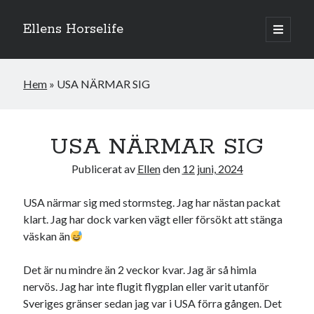
Ellens Horselife
öppna
primär
Sidopanel
meny
Hem
»
USA NÄRMAR SIG
USA NÄRMAR SIG
Publicerat av
Ellen
den
12 juni, 2024
USA närmar sig med stormsteg. Jag har nästan packat
klart. Jag har dock varken vägt eller försökt att stänga
väskan än
Hej och välkomna till min blogg! Jag heter Ellen och är född 1996. På
denna bloggen kan ni följa min resa med hästarna, från ponnytävlingar i
Det är nu mindre än 2 veckor kvar. Jag är så himla
dressyr & hoppning till MSV hopp & dressyr på stor häst.
nervös. Jag har inte flugit flygplan eller varit utanför
Sveriges gränser sedan jag var i USA förra gången. Det