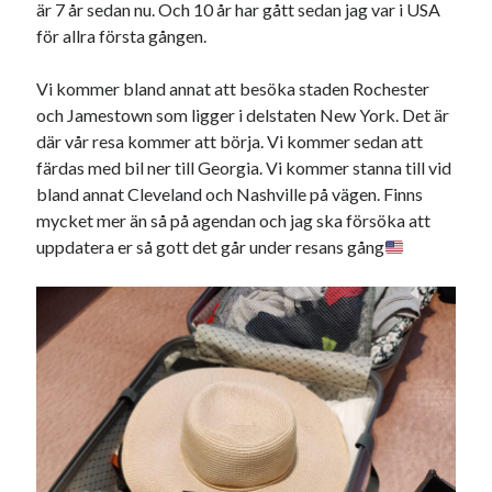
är 7 år sedan nu. Och 10 år har gått sedan jag var i USA
för allra första gången.
Sök
Sök
Vi kommer bland annat att besöka staden Rochester
och Jamestown som ligger i delstaten New York. Det är
Senaste inläggen
där vår resa kommer att börja. Vi kommer sedan att
färdas med bil ner till Georgia. Vi kommer stanna till vid
MYCKET FLUGOR
bland annat Cleveland och Nashville på vägen. Finns
IDA; dagens hoppning!
mycket mer än så på agendan och jag ska försöka att
HINDERBANA
uppdatera er så gott det går under resans gång
MAGSJUKA
130 BAND
Kategorier
Allmänt
(997)
Extrahästar
(58)
Hållidej
(276)