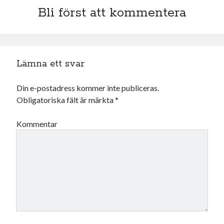
maj 2023
Bli först att kommentera
april 2023
mars 2023
februari 2023
januari 2023
Lämna ett svar
december 2022
november 2022
Din e-postadress kommer inte publiceras.
oktober 2022
Obligatoriska fält är märkta
*
september 2022
augusti 2022
Kommentar
juli 2022
juni 2022
maj 2022
april 2022
mars 2022
februari 2022
januari 2022
december 2021
november 2021