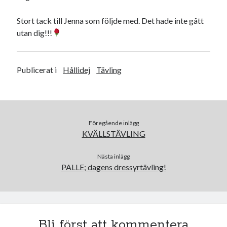
juni 2026
Stort tack till Jenna som följde med. Det hade inte gått
maj 2026
utan dig!!!
april 2026
mars 2026
februari 2026
Publicerat i
Hållidej
Tävling
januari 2026
december 2025
november 2025
oktober 2025
september 2025
Föregående inlägg
augusti 2025
KVÄLLSTÄVLING
juli 2025
juni 2025
Nästa inlägg
PALLE; dagens dressyrtävling!
maj 2025
april 2025
mars 2025
februari 2025
januari 2025
Bli först att kommentera