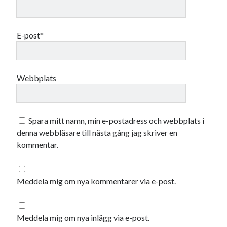
maj 2023
april 2023
mars 2023
E-post*
februari 2023
januari 2023
december 2022
Webbplats
november 2022
oktober 2022
september 2022
augusti 2022
Spara mitt namn, min e-postadress och webbplats i
juli 2022
denna webbläsare till nästa gång jag skriver en
juni 2022
kommentar.
maj 2022
april 2022
mars 2022
Meddela mig om nya kommentarer via e-post.
februari 2022
januari 2022
december 2021
Meddela mig om nya inlägg via e-post.
november 2021