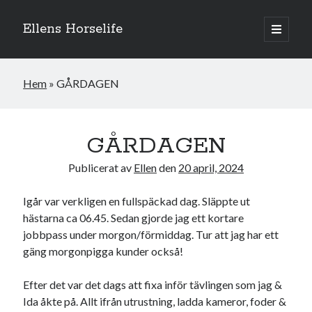
Ellens Horselife
öppna
primär
Sidopanel
meny
Hem
»
GÅRDAGEN
GÅRDAGEN
Publicerat av
Ellen
den
20 april, 2024
Igår var verkligen en fullspäckad dag. Släppte ut
hästarna ca 06.45. Sedan gjorde jag ett kortare
jobbpass under morgon/förmiddag. Tur att jag har ett
gäng morgonpigga kunder också!
Hej och välkomna till min blogg! Jag heter Ellen och är född 1996. På
denna bloggen kan ni följa min resa med hästarna, från ponnytävlingar i
dressyr & hoppning till MSV hopp & dressyr på stor häst.
Efter det var det dags att fixa inför tävlingen som jag &
Ida åkte på. Allt ifrån utrustning, ladda kameror, foder &