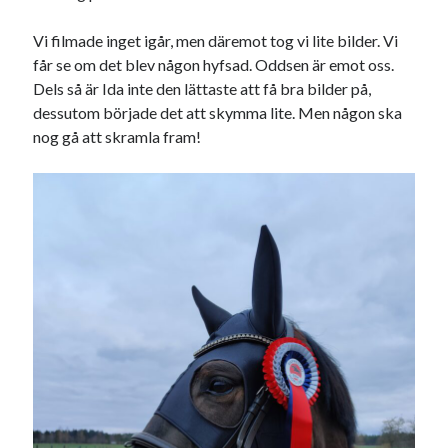
Heart of Hope
(39)
Heart Paal
(216)
Vi filmade inget igår, men däremot tog vi lite bilder. Vi
Idun
(140)
får se om det blev någon hyfsad. Oddsen är emot oss.
Källhults Spotless
(163)
Dels så är Ida inte den lättaste att få bra bilder på,
Min Träning
(220)
dessutom började det att skymma lite. Men någon ska
Ninlil
(34)
nog gå att skramla fram!
Personligt/Åsikter
(161)
Resor
(111)
Tävling
(159)
Träningar
(63)
Utrustning
(47)
Senaste kommentarerna
Ellen
om
VINST!!!
Camilla
om
VINST!!!
Ellen
om
JOSEF
Ellen
om
SPAM