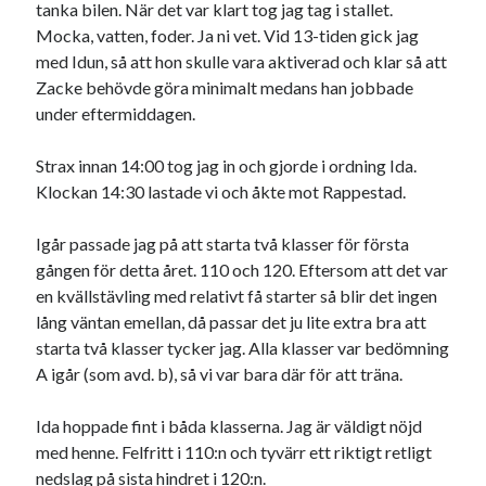
tanka bilen. När det var klart tog jag tag i stallet.
Mocka, vatten, foder. Ja ni vet. Vid 13-tiden gick jag
Sök
Sök
med Idun, så att hon skulle vara aktiverad och klar så att
Zacke behövde göra minimalt medans han jobbade
under eftermiddagen.
Senaste inläggen
Strax innan 14:00 tog jag in och gjorde i ordning Ida.
MYCKET FLUGOR
Klockan 14:30 lastade vi och åkte mot Rappestad.
IDA; dagens hoppning!
HINDERBANA
Igår passade jag på att starta två klasser för första
MAGSJUKA
gången för detta året. 110 och 120. Eftersom att det var
130 BAND
en kvällstävling med relativt få starter så blir det ingen
lång väntan emellan, då passar det ju lite extra bra att
starta två klasser tycker jag. Alla klasser var bedömning
Kategorier
A igår (som avd. b), så vi var bara där för att träna.
Allmänt
(997)
Ida hoppade fint i båda klasserna. Jag är väldigt nöjd
Extrahästar
(58)
med henne. Felfritt i 110:n och tyvärr ett riktigt retligt
Hållidej
(276)
nedslag på sista hindret i 120:n.