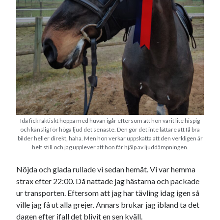
Camilla
om
SPAM
april 2024
M
T
O
T
F
L
S
1
2
3
4
5
6
7
8
9
10
11
12
13
14
15
16
17
18
19
20
21
22
23
24
25
26
27
28
Ida fick faktiskt hoppa med huvan igår eftersom att hon varit lite hispig
och känslig för höga ljud det senaste. Den gör det inte lättare att få bra
29
30
bilder heller direkt, haha. Men hon verkar uppskatta att den verkligen är
helt still och jag upplever att hon får hjälp av ljuddämpningen.
« mar
maj »
Nöjda och glada rullade vi sedan hemåt. Vi var hemma
strax efter 22:00. Då nattade jag hästarna och packade
Arkiv
ur transporten. Eftersom att jag har tävling idag igen så
ville jag få ut alla grejer. Annars brukar jag ibland ta det
augusti 2026
dagen efter ifall det blivit en sen kväll.
juli 2026