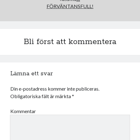
FÖRVÄNTANSFULL!
juni 2026
maj 2026
april 2026
mars 2026
februari 2026
Bli först att kommentera
januari 2026
december 2025
november 2025
oktober 2025
Lämna ett svar
september 2025
augusti 2025
Din e-postadress kommer inte publiceras.
juli 2025
Obligatoriska fält är märkta
*
juni 2025
maj 2025
Kommentar
april 2025
mars 2025
februari 2025
januari 2025