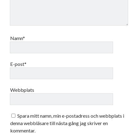
december 2024
november 2024
oktober 2024
september 2024
augusti 2024
Namn*
juli 2024
juni 2024
maj 2024
april 2024
E-post*
mars 2024
februari 2024
januari 2024
Webbplats
december 2023
november 2023
oktober 2023
september 2023
Spara mitt namn, min e-postadress och webbplats i
augusti 2023
denna webbläsare till nästa gång jag skriver en
juli 2023
kommentar.
juni 2023