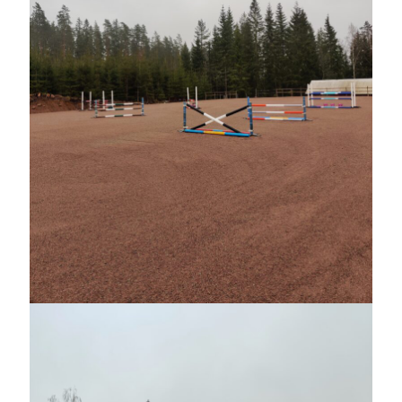
Sök
Sök
Senaste inläggen
EN TJUV!
KODEN ÄR KNÄCKT
PALLE; dagens hoppning!
UPPTÄCKSFÄRD
VI TRÄNAR VIDARE!
Kategorier
Allmänt
(997)
Extrahästar
(58)
Hållidej
(276)