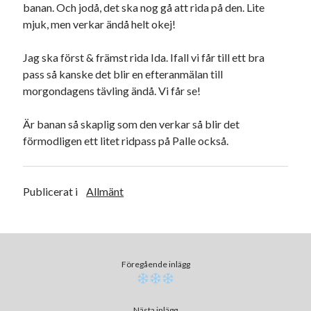
Camilla
om
SPAM
banan. Och jodå, det ska nog gå att rida på den. Lite
mjuk, men verkar ändå helt okej!
Jag ska först & främst rida Ida. Ifall vi får till ett bra
pass så kanske det blir en efteranmälan till
april 2024
morgondagens tävling ändå. Vi får se!
M
T
O
T
F
L
S
1
2
3
4
5
6
7
Är banan så skaplig som den verkar så blir det
8
9
10
11
12
13
14
förmodligen ett litet ridpass på Palle också.
15
16
17
18
19
20
21
22
23
24
25
26
27
28
29
30
Publicerat i
Allmänt
« mar
maj »
Arkiv
Föregående inlägg
augusti 2026
juli 2026
Nästa inlägg