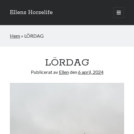
Ellens Horselife
öppna
primär
Sidopanel
meny
Hem
»
LÖRDAG
LÖRDAG
Publicerat av
Ellen
den
6 april, 2024
Hej och välkomna till min blogg! Jag heter Ellen och är född 1996. På
denna bloggen kan ni följa min resa med hästarna, från ponnytävlingar i
dressyr & hoppning till MSV hopp & dressyr på stor häst.