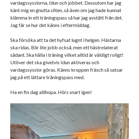
vardagssysslorna, Idun och jobbet. Dessutom har jag
känt mig en gnutta sliten, så även om jag hade kunnat
Sök
Sök
klämma in ett träningspass så har jag avstått från det.
Jag får se hur det känns i eftermiddag.
Senaste inläggen
Ska försöka att ta det hyfsat lugnt i helgen. Hästarna
ska ridas. Blir lite jobb också, men ett hästrelaterat
VI TRÄNAR VIDARE!
sådant. Ska hålla i träning vilket alltid är väldigt roligt!
MYCKET FLUGOR
Utöver det ska givetvis Idun aktiveras och
IDA; dagens hoppning!
vardagssysslor göras. Känns kroppen fräsch så satsar
HINDERBANA
jag på ett lättare träningspass med.
130 BAND
Ha en fin dag allihopa. Hörs snart igen!
Kategorier
Allmänt
(997)
Extrahästar
(58)
Hållidej
(276)