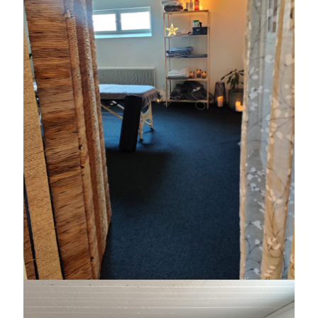
Heart of Hope
(39)
Heart Paal
(216)
Idun
(140)
Källhults Spotless
(163)
Min Träning
(220)
Ninlil
(34)
Personligt/Åsikter
(161)
Resor
(111)
Tävling
(159)
Träningar
(63)
Utrustning
(47)
Senaste kommentarerna
Ellen
om
VINST!!!
Camilla
om
VINST!!!
Ellen
om
JOSEF
Ellen
om
SPAM