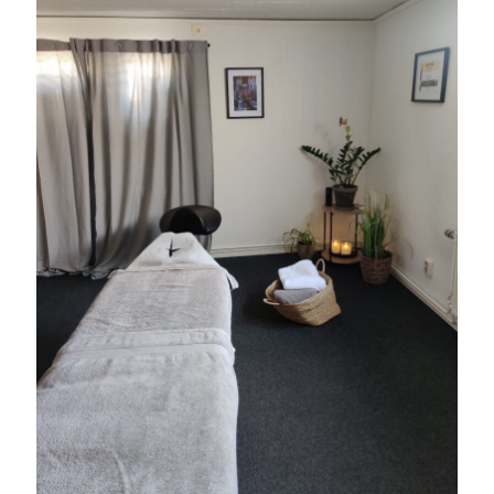
Camilla
om
SPAM
mars 2024
M
T
O
T
F
L
S
1
2
3
4
5
6
7
8
9
10
11
12
13
14
15
16
17
18
19
20
21
22
23
24
25
26
27
28
29
30
31
« feb
apr »
Arkiv
augusti 2026
juli 2026