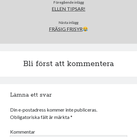
december 2024
Föregående inlägg
ELLEN TIPSAR!
november 2024
oktober 2024
Nästa inlägg
september 2024
FRÄSIG FRISYR
augusti 2024
juli 2024
juni 2024
maj 2024
april 2024
Bli först att kommentera
mars 2024
februari 2024
januari 2024
december 2023
Lämna ett svar
november 2023
oktober 2023
Din e-postadress kommer inte publiceras.
september 2023
Obligatoriska fält är märkta
*
augusti 2023
juli 2023
Kommentar
juni 2023