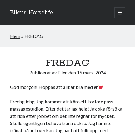
Ellens Horselife
öppna
primär
Sidopanel
meny
Hem
»
FREDAG
FREDAG
Publicerat av
Ellen
den
15 mars, 2024
God morgon! Hoppas att allt är bra med er
Fredag idag. Jag kommer att köra ett kortare pass i
massagestudion. Efter det tar jag helg! Jag ska försöka
Hej och välkomna till min blogg! Jag heter Ellen och är född 1996. På
denna bloggen kan ni följa min resa med hästarna, från ponnytävlingar i
att rida efter jobbet om det inte regnar för mycket.
dressyr & hoppning till MSV hopp & dressyr på stor häst.
Skulle egentligen behöva träna också. Jag har inte
tränat på hela veckan. Jag har haft fullt upp med