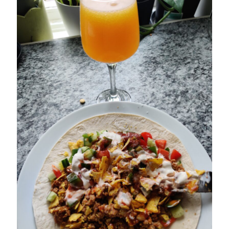
Heart of Hope
(39)
Heart Paal
(217)
Idun
(141)
Källhults Spotless
(163)
Min Träning
(220)
Ninlil
(35)
Personligt/Åsikter
(161)
Resor
(111)
Tävling
(159)
Träningar
(63)
Utrustning
(47)
Senaste kommentarerna
Ellen
om
VINST!!!
Camilla
om
VINST!!!
Ellen
om
JOSEF
Ellen
om
SPAM