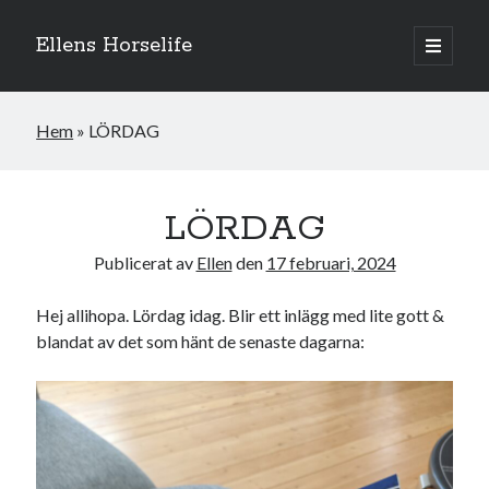
Ellens Horselife
öppna
primär
Sidopanel
meny
Hem
»
LÖRDAG
LÖRDAG
Publicerat av
Ellen
den
17 februari, 2024
Hej allihopa. Lördag idag. Blir ett inlägg med lite gott &
blandat av det som hänt de senaste dagarna:
Hej och välkomna till min blogg! Jag heter Ellen och är född 1996. På
denna bloggen kan ni följa min resa med hästarna, från ponnytävlingar i
dressyr & hoppning till MSV hopp & dressyr på stor häst.