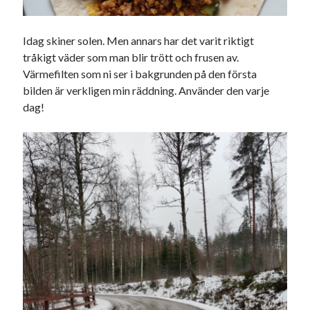
Camilla
om
SPAM
Idag skiner solen. Men annars har det varit riktigt
tråkigt väder som man blir trött och frusen av.
Värmefilten som ni ser i bakgrunden på den första
februari 2024
bilden är verkligen min räddning. Använder den varje
M
T
O
T
F
L
S
dag!
1
2
3
4
5
6
7
8
9
10
11
12
13
14
15
16
17
18
19
20
21
22
23
24
25
26
27
28
29
« jan
mar »
Arkiv
augusti 2026
juli 2026