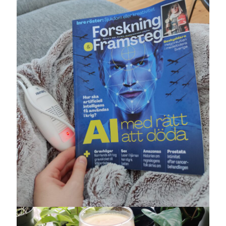
Sök
Sök
Senaste inläggen
PALLE; dagens hoppning!
UPPTÄCKSFÄRD
VI TRÄNAR VIDARE!
MYCKET FLUGOR
IDA; dagens hoppning!
Kategorier
Allmänt
(997)
Extrahästar
(58)
Hållidej
(276)