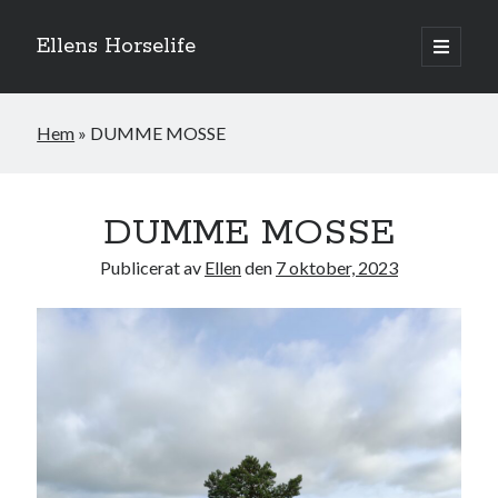
Ellens Horselife
öppna
primär
Sidopanel
meny
Hem
»
DUMME MOSSE
DUMME MOSSE
Publicerat av
Ellen
den
7 oktober, 2023
Hej och välkomna till min blogg! Jag heter Ellen och är född 1996. På
denna bloggen kan ni följa min resa med hästarna, från ponnytävlingar i
dressyr & hoppning till MSV hopp & dressyr på stor häst.