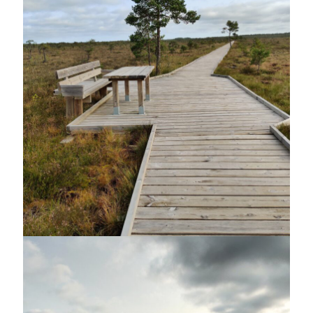
Sök
Sök
Senaste inläggen
KODEN ÄR KNÄCKT
PALLE; dagens hoppning!
UPPTÄCKSFÄRD
VI TRÄNAR VIDARE!
MYCKET FLUGOR
Kategorier
Allmänt
(997)
Extrahästar
(58)
Hållidej
(276)