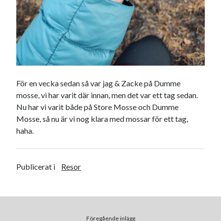
juni 2023
maj 2023
april 2023
mars 2023
februari 2023
januari 2023
december 2022
För en vecka sedan så var jag & Zacke på Dumme
november 2022
mosse, vi har varit där innan, men det var ett tag sedan.
oktober 2022
Nu har vi varit både på Store Mosse och Dumme
september 2022
Mosse, så nu är vi nog klara med mossar för ett tag,
augusti 2022
haha.
juli 2022
juni 2022
maj 2022
Publicerat i
Resor
april 2022
mars 2022
februari 2022
januari 2022
Föregående inlägg
december 2021