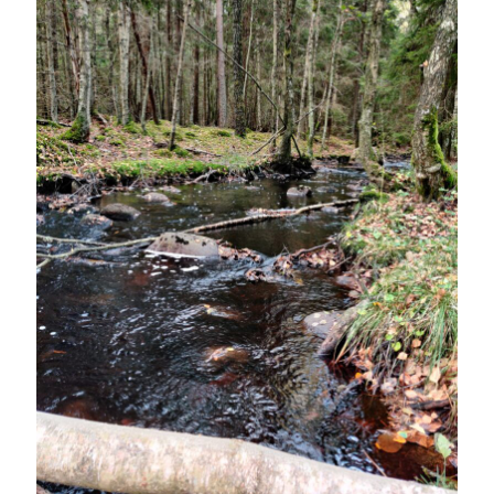
Camilla
om
SPAM
oktober 2023
M
T
O
T
F
L
S
1
2
3
4
5
6
7
8
9
10
11
12
13
14
15
16
17
18
19
20
21
22
23
24
25
26
27
28
29
30
31
« sep
nov »
Arkiv
augusti 2026