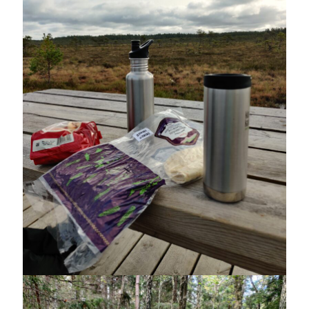
Heart of Hope
(40)
Heart Paal
(217)
Idun
(141)
Källhults Spotless
(163)
Min Träning
(220)
Ninlil
(35)
Personligt/Åsikter
(161)
Resor
(111)
Tävling
(159)
Träningar
(63)
Utrustning
(47)
Senaste kommentarerna
Ellen
om
VINST!!!
Camilla
om
VINST!!!
Ellen
om
JOSEF
Ellen
om
SPAM