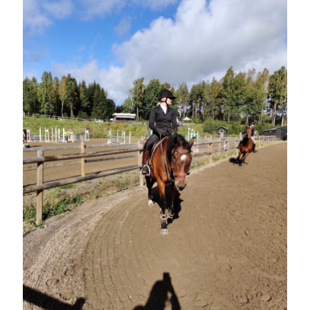
Sök
Sök
Senaste inläggen
VI TRÄNAR VIDARE!
MYCKET FLUGOR
IDA; dagens hoppning!
HINDERBANA
130 BAND
Kategorier
Allmänt
(997)
Extrahästar
(58)
Hållidej
(276)