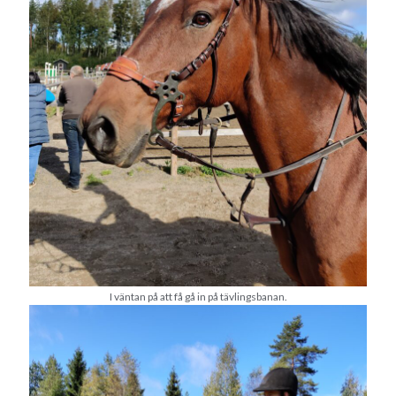
Camilla
om
SPAM
september 2023
M
T
O
T
F
L
S
1
2
3
4
5
6
7
8
9
10
11
12
13
14
15
16
17
18
19
20
21
22
23
24
25
26
27
28
29
30
« aug
okt »
I väntan på att få gå in på tävlingsbanan.
Arkiv
augusti 2026
juli 2026