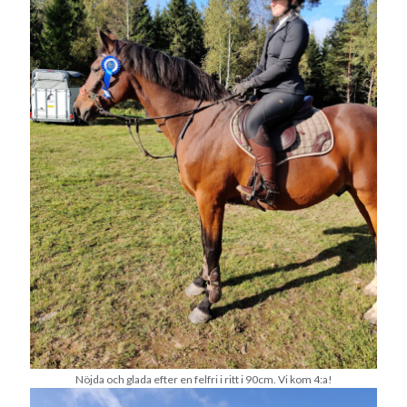
juni 2026
maj 2026
april 2026
mars 2026
februari 2026
januari 2026
december 2025
november 2025
oktober 2025
september 2025
augusti 2025
juli 2025
juni 2025
maj 2025
april 2025
mars 2025
februari 2025
Nöjda och glada efter en felfri i ritt i 90cm. Vi kom 4:a!
januari 2025