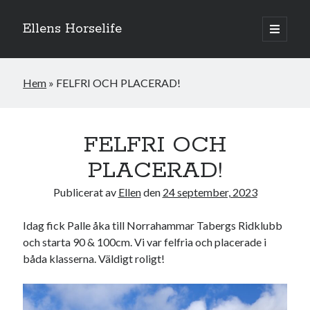
Ellens Horselife
öppna
primär
Sidopanel
meny
Hem
»
FELFRI OCH PLACERAD!
FELFRI OCH
PLACERAD!
Publicerat av
Ellen
den
24 september, 2023
Idag fick Palle åka till Norrahammar Tabergs Ridklubb
och starta 90 & 100cm. Vi var felfria och placerade i
Hej och välkomna till min blogg! Jag heter Ellen och är född 1996. På
båda klasserna. Väldigt roligt!
denna bloggen kan ni följa min resa med hästarna, från ponnytävlingar i
dressyr & hoppning till MSV hopp & dressyr på stor häst.