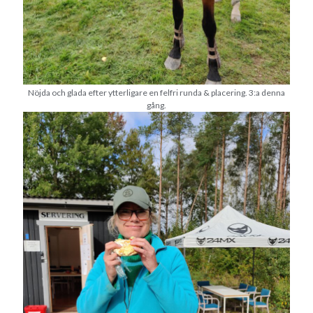
oktober 2021
september 2021
Logga in
Nöjda och glada efter ytterligare en felfri runda & placering. 3:a denna
gång.