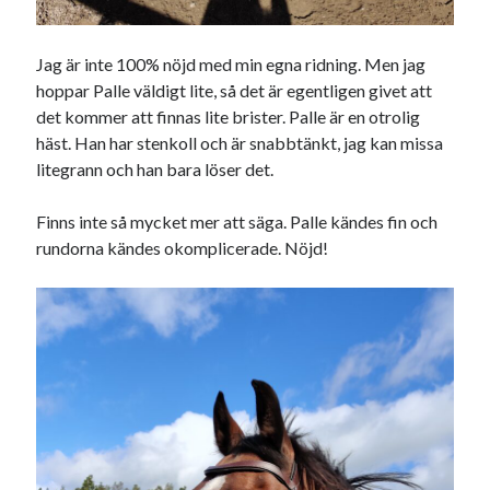
Heart of Hope
(39)
Heart Paal
(216)
Idun
(140)
Jag är inte 100% nöjd med min egna ridning. Men jag
Källhults Spotless
(163)
hoppar Palle väldigt lite, så det är egentligen givet att
Min Träning
(220)
det kommer att finnas lite brister. Palle är en otrolig
Ninlil
(34)
häst. Han har stenkoll och är snabbtänkt, jag kan missa
Personligt/Åsikter
(161)
litegrann och han bara löser det.
Resor
(111)
Tävling
(159)
Finns inte så mycket mer att säga. Palle kändes fin och
Träningar
(63)
rundorna kändes okomplicerade. Nöjd!
Utrustning
(47)
Senaste kommentarerna
Ellen
om
VINST!!!
Camilla
om
VINST!!!
Ellen
om
JOSEF
Ellen
om
SPAM