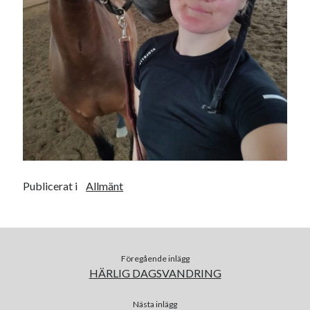
Heart of Hope
(39)
Heart Paal
(216)
Idun
(140)
Källhults Spotless
(163)
Min Träning
(220)
Ninlil
(34)
Personligt/Åsikter
(161)
Resor
(111)
Tävling
(159)
Träningar
(63)
Utrustning
(47)
Publicerat i
Allmänt
Senaste kommentarerna
Ellen
om
VINST!!!
Föregående inlägg
Camilla
om
VINST!!!
HÄRLIG DAGSVANDRING
Ellen
om
JOSEF
Ellen
om
SPAM
Nästa inlägg