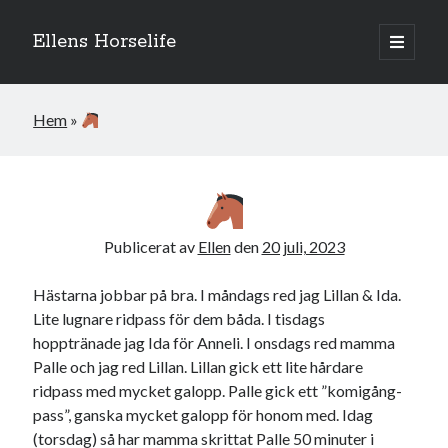
Ellens Horselife
öppna
primär
Sidopanel
meny
Hem
»
Publicerat av
Ellen
den
20 juli, 2023
Hästarna jobbar på bra. I måndags red jag Lillan & Ida.
Lite lugnare ridpass för dem båda. I tisdags
hopptränade jag Ida för Anneli. I onsdags red mamma
Hej och välkomna till min blogg! Jag heter Ellen och är född 1996. På
Palle och jag red Lillan. Lillan gick ett lite hårdare
denna bloggen kan ni följa min resa med hästarna, från ponnytävlingar i
ridpass med mycket galopp. Palle gick ett ”komigång-
dressyr & hoppning till MSV hopp & dressyr på stor häst.
pass”, ganska mycket galopp för honom med. Idag
(torsdag) så har mamma skrittat Palle 50 minuter i