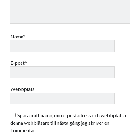
juli 2026
juni 2026
maj 2026
april 2026
Namn*
mars 2026
februari 2026
januari 2026
december 2025
E-post*
november 2025
oktober 2025
september 2025
Webbplats
augusti 2025
juli 2025
juni 2025
maj 2025
Spara mitt namn, min e-postadress och webbplats i
april 2025
denna webbläsare till nästa gång jag skriver en
mars 2025
kommentar.
februari 2025