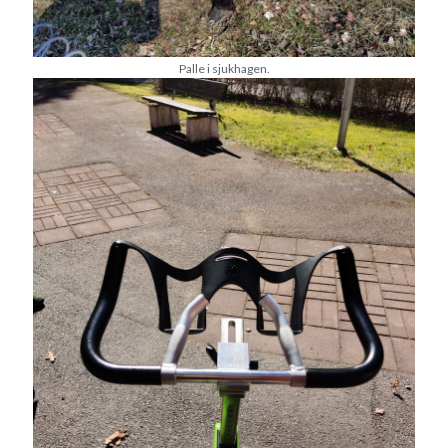
Camilla
om
SPAM
Palle i sjukhagen.
april 2023
M
T
O
T
F
L
S
1
2
3
4
5
6
7
8
9
10
11
12
13
14
15
16
17
18
19
20
21
22
23
24
25
26
27
28
29
30
« mar
maj »
Arkiv
augusti 2026
juli 2026