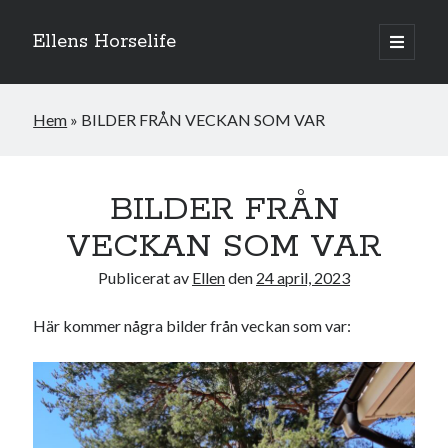
Ellens Horselife
öppna
primär
Sidopanel
meny
Hem
»
BILDER FRÅN VECKAN SOM VAR
BILDER FRÅN
VECKAN SOM VAR
Publicerat av
Ellen
den
24 april, 2023
Här kommer några bilder från veckan som var:
Hej och välkomna till min blogg! Jag heter Ellen och är född 1996. På
denna bloggen kan ni följa min resa med hästarna, från ponnytävlingar i
dressyr & hoppning till MSV hopp & dressyr på stor häst.