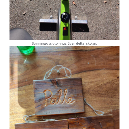
juni 2026
maj 2026
april 2026
mars 2026
februari 2026
januari 2026
Spinningpass utomhus, även detta i skolan.
december 2025
november 2025
oktober 2025
september 2025
augusti 2025
juli 2025
juni 2025
maj 2025
april 2025
mars 2025
februari 2025
januari 2025