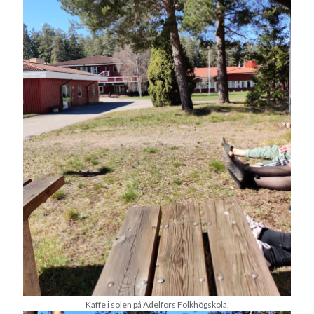
Sök
Sök
Senaste inläggen
KODEN ÄR KNÄCKT
PALLE; dagens hoppning!
UPPTÄCKSFÄRD
VI TRÄNAR VIDARE!
MYCKET FLUGOR
Kategorier
Allmänt
(997)
Extrahästar
(58)
Hållidej
(276)
Kaffe i solen på Ädelfors Folkhögskola.