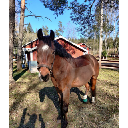
Heart of Hope
(40)
Heart Paal
(217)
Idun
(141)
Källhults Spotless
(163)
Min Träning
(220)
Ninlil
(35)
Personligt/Åsikter
(161)
Resor
(111)
Tävling
(159)
Träningar
(63)
Utrustning
(47)
Senaste kommentarerna
Ellen
om
VINST!!!
Camilla
om
VINST!!!
Ellen
om
JOSEF
Ellen
om
SPAM