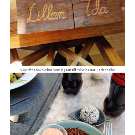
december 2024
november 2024
oktober 2024
september 2024
augusti 2024
juli 2024
juni 2024
maj 2024
april 2024
mars 2024
Superfina boxskyltar som jag fått till mina hästar. Tack snälla!
februari 2024
januari 2024
december 2023
november 2023
oktober 2023
september 2023
augusti 2023
juli 2023
juni 2023