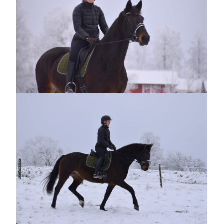
Heart of Hope
(40)
Heart Paal
(217)
Idun
(141)
Källhults Spotless
(163)
Min Träning
(220)
Ninlil
(35)
Personligt/Åsikter
(161)
Resor
(111)
Tävling
(159)
Träningar
(63)
Utrustning
(47)
Senaste kommentarerna
Ellen
om
VINST!!!
Camilla
om
VINST!!!
Ellen
om
JOSEF
Ellen
om
SPAM