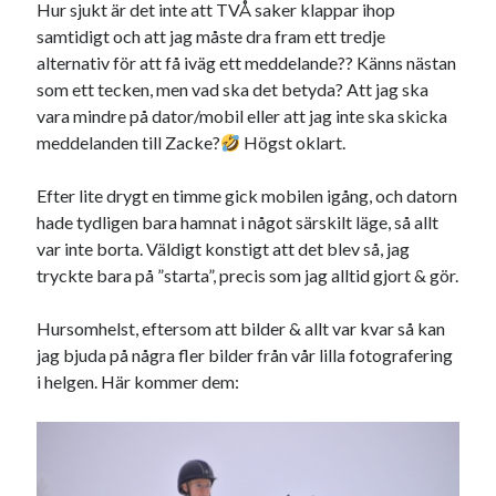
Hur sjukt är det inte att TVÅ saker klappar ihop
samtidigt och att jag måste dra fram ett tredje
Sök
Sök
alternativ för att få iväg ett meddelande?? Känns nästan
som ett tecken, men vad ska det betyda? Att jag ska
vara mindre på dator/mobil eller att jag inte ska skicka
Senaste inläggen
meddelanden till Zacke?
Högst oklart.
KODEN ÄR KNÄCKT
Efter lite drygt en timme gick mobilen igång, och datorn
PALLE; dagens hoppning!
hade tydligen bara hamnat i något särskilt läge, så allt
UPPTÄCKSFÄRD
var inte borta. Väldigt konstigt att det blev så, jag
VI TRÄNAR VIDARE!
tryckte bara på ”starta”, precis som jag alltid gjort & gör.
MYCKET FLUGOR
Hursomhelst, eftersom att bilder & allt var kvar så kan
jag bjuda på några fler bilder från vår lilla fotografering
Kategorier
i helgen. Här kommer dem:
Allmänt
(997)
Extrahästar
(58)
Hållidej
(276)