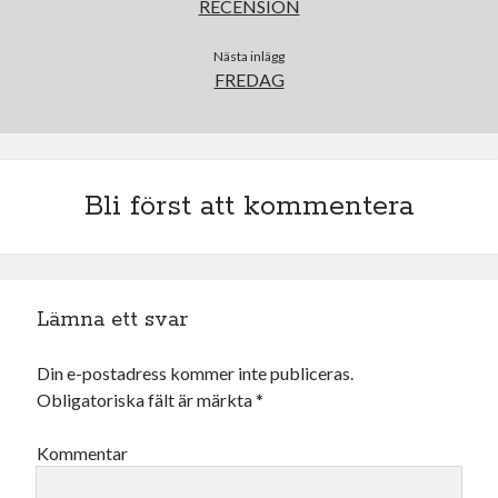
RECENSION
juli 2026
juni 2026
Nästa inlägg
maj 2026
FREDAG
april 2026
mars 2026
februari 2026
januari 2026
Bli först att kommentera
december 2025
november 2025
oktober 2025
september 2025
Lämna ett svar
augusti 2025
juli 2025
juni 2025
Din e-postadress kommer inte publiceras.
maj 2025
Obligatoriska fält är märkta
*
april 2025
mars 2025
Kommentar
februari 2025