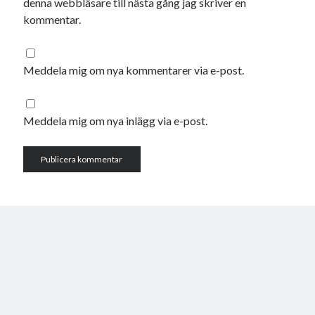
denna webbläsare till nästa gång jag skriver en
juni 2023
kommentar.
maj 2023
april 2023
mars 2023
Meddela mig om nya kommentarer via e-post.
februari 2023
januari 2023
december 2022
Meddela mig om nya inlägg via e-post.
november 2022
oktober 2022
september 2022
augusti 2022
juli 2022
juni 2022
maj 2022
april 2022
mars 2022
februari 2022
januari 2022
december 2021