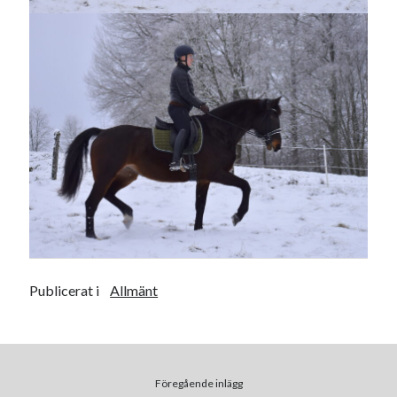
Camilla
om
SPAM
januari 2023
M
T
O
T
F
L
S
1
2
3
4
5
6
7
8
9
10
11
12
13
14
15
16
17
18
19
20
21
22
23
24
25
26
27
28
29
30
31
Publicerat i
Allmänt
« dec
feb »
Arkiv
Föregående inlägg
augusti 2026