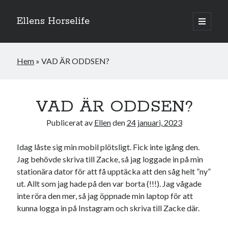
Ellens Horselife
öppna
primär
Sidopanel
meny
Hem
»
VAD ÄR ODDSEN?
VAD ÄR ODDSEN?
Publicerat av
Ellen
den
24 januari, 2023
Idag låste sig min mobil plötsligt. Fick inte igång den.
Jag behövde skriva till Zacke, så jag loggade in på min
stationära dator för att få upptäcka att den såg helt ”ny”
ut. Allt som jag hade på den var borta (!!!). Jag vågade
Hej och välkomna till min blogg! Jag heter Ellen och är född 1996. På
denna bloggen kan ni följa min resa med hästarna, från ponnytävlingar i
inte röra den mer, så jag öppnade min laptop för att
dressyr & hoppning till MSV hopp & dressyr på stor häst.
kunna logga in på Instagram och skriva till Zacke där.