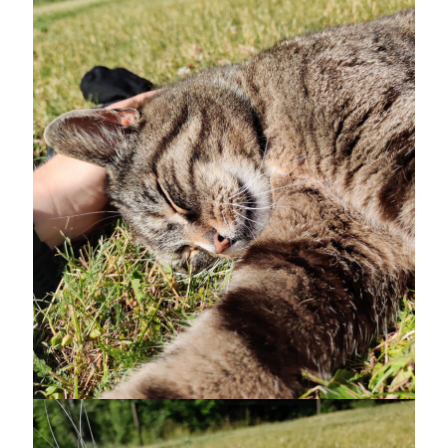
Heart of Hope
(39)
Heart Paal
(216)
Idun
(140)
Källhults Spotless
(163)
Min Träning
(220)
Ninlil
(34)
Personligt/Åsikter
(161)
Resor
(111)
Tävling
(159)
Träningar
(63)
Utrustning
(47)
Senaste kommentarerna
Ellen
om
VINST!!!
Camilla
om
VINST!!!
Ellen
om
JOSEF
Ellen
om
SPAM