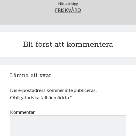
december 2024
Nästa inlägg
november 2024
FRISKVÅRD
oktober 2024
september 2024
augusti 2024
juli 2024
Bli först att kommentera
juni 2024
maj 2024
april 2024
mars 2024
Lämna ett svar
februari 2024
januari 2024
december 2023
Din e-postadress kommer inte publiceras.
november 2023
Obligatoriska fält är märkta
*
oktober 2023
september 2023
Kommentar
augusti 2023
juli 2023
juni 2023