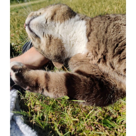
Camilla
om
SPAM
juni 2022
M
T
O
T
F
L
S
1
2
3
4
5
6
7
8
9
10
11
12
13
14
15
16
17
18
19
20
21
22
23
24
25
26
27
28
29
30
« maj
jul »
Arkiv
augusti 2026
juli 2026