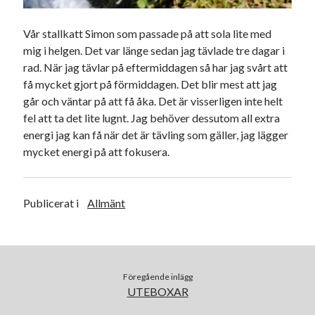
juni 2026
maj 2026
Vår stallkatt Simon som passade på att sola lite med
april 2026
mig i helgen. Det var länge sedan jag tävlade tre dagar i
mars 2026
rad. När jag tävlar på eftermiddagen så har jag svårt att
februari 2026
få mycket gjort på förmiddagen. Det blir mest att jag
januari 2026
går och väntar på att få åka. Det är visserligen inte helt
december 2025
fel att ta det lite lugnt. Jag behöver dessutom all extra
november 2025
energi jag kan få när det är tävling som gäller, jag lägger
oktober 2025
mycket energi på att fokusera.
september 2025
augusti 2025
juli 2025
Publicerat i
Allmänt
juni 2025
maj 2025
april 2025
mars 2025
Föregående inlägg
februari 2025
UTEBOXAR
januari 2025