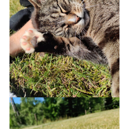
Sök
Sök
Senaste inläggen
VI TRÄNAR VIDARE!
MYCKET FLUGOR
IDA; dagens hoppning!
HINDERBANA
130 BAND
Kategorier
Allmänt
(997)
Extrahästar
(58)
Hållidej
(276)