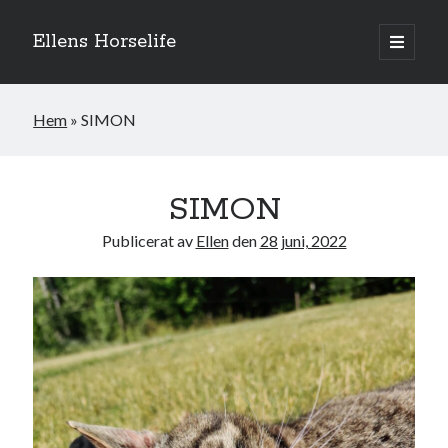
Ellens Horselife
öppna
primär
Sidopanel
meny
Hem
»
SIMON
SIMON
Publicerat av
Ellen
den
28 juni, 2022
Hej och välkomna till min blogg! Jag heter Ellen och är född 1996. På
denna bloggen kan ni följa min resa med hästarna, från ponnytävlingar i
dressyr & hoppning till MSV hopp & dressyr på stor häst.