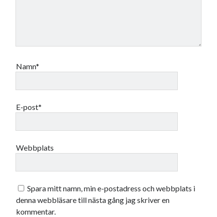
maj 2023
april 2023
mars 2023
februari 2023
januari 2023
december 2022
Namn*
november 2022
oktober 2022
september 2022
E-post*
augusti 2022
juli 2022
juni 2022
maj 2022
Webbplats
april 2022
mars 2022
februari 2022
Spara mitt namn, min e-postadress och webbplats i
januari 2022
denna webbläsare till nästa gång jag skriver en
december 2021
kommentar.
november 2021