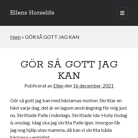
Ellens Horselife
öppna
primär
Sidopanel
meny
Hem
»
GÖR SÅ GOTT JAG KAN
GÖR SÅ GOTT JAG
KAN
Publicerat av
Ellen
den
16 december, 2021
Gör så gott jag kan med hästarnas motion. Skrittar en
häst varje dag, det är en lagom ansträngning för mig just
Hej och välkomna till min blogg! Jag heter Ellen och är född 1996. På
nu. Skrittade Palle i måndags. Skrittade Ida-Holly tisdag
denna bloggen kan ni följa min resa med hästarna, från ponnytävlingar i
& onsdag. Idag ska jag skritta Palle igen. Imorgon får
dressyr & hoppning till MSV hopp & dressyr på stor häst.
jag nog hjälp utav mamma, då kan vi skritta båda
hästarna samtidigt.