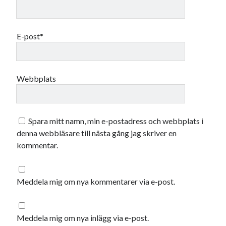
december 2024
november 2024
oktober 2024
E-post*
september 2024
augusti 2024
juli 2024
juni 2024
Webbplats
maj 2024
april 2024
mars 2024
Spara mitt namn, min e-postadress och webbplats i
februari 2024
denna webbläsare till nästa gång jag skriver en
januari 2024
kommentar.
december 2023
november 2023
oktober 2023
Meddela mig om nya kommentarer via e-post.
september 2023
augusti 2023
juli 2023
Meddela mig om nya inlägg via e-post.
juni 2023