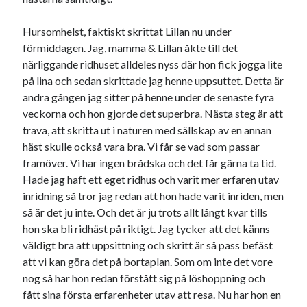
Sök
Hursomhelst, faktiskt skrittat Lillan nu under
Sök
förmiddagen. Jag, mamma & Lillan åkte till det
närliggande ridhuset alldeles nyss där hon fick jogga lite
på lina och sedan skrittade jag henne uppsuttet. Detta är
Senaste inläggen
andra gången jag sitter på henne under de senaste fyra
VI TRÄNAR VIDARE!
veckorna och hon gjorde det superbra. Nästa steg är att
MYCKET FLUGOR
trava, att skritta ut i naturen med sällskap av en annan
IDA; dagens hoppning!
häst skulle också vara bra. Vi får se vad som passar
HINDERBANA
framöver. Vi har ingen brådska och det får gärna ta tid.
MAGSJUKA
Hade jag haft ett eget ridhus och varit mer erfaren utav
inridning så tror jag redan att hon hade varit inriden, men
så är det ju inte. Och det är ju trots allt långt kvar tills
Kategorier
hon ska bli ridhäst på riktigt. Jag tycker att det känns
väldigt bra att uppsittning och skritt är så pass befäst
Allmänt
(998)
att vi kan göra det på bortaplan. Som om inte det vore
Extrahästar
(58)
nog så har hon redan förstått sig på löshoppning och
Hållidej
(276)
fått sina första erfarenheter utav att resa. Nu har hon en