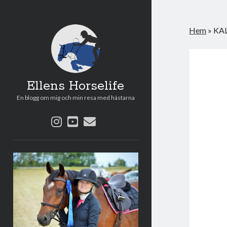
Hem
»
KAL
Ellens Horselife
En blogg om mig och min resa med hästarna
instagram
youtube
e-
post
Sidopanel