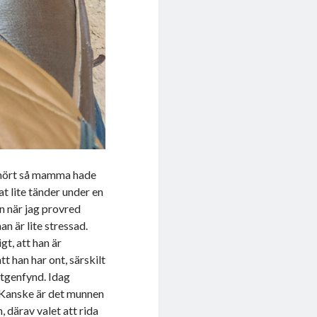
 mört så mamma hade
at lite tänder under en
an när jag provred
n är lite stressad.
gt, att han är
tt han har ont, särskilt
öntgenfynd. Idag
. Kanske är det munnen
 därav valet att rida