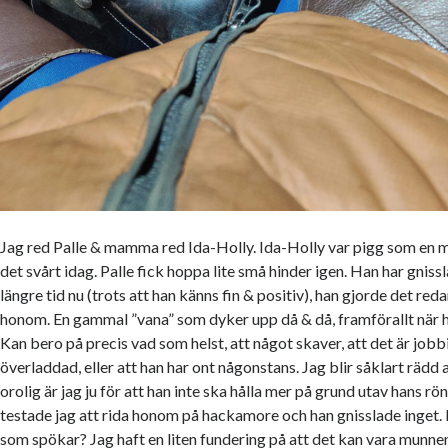
Jag red Palle & mamma red Ida-Holly. Ida-Holly var pigg som en
det svårt idag. Palle fick hoppa lite små hinder igen. Han har gnissl
längre tid nu (trots att han känns fin & positiv), han gjorde det red
honom. En gammal ”vana” som dyker upp då & då, framförallt när ha
Kan bero på precis vad som helst, att något skaver, att det är jobbi
överladdad, eller att han har ont någonstans. Jag blir såklart rädd a
orolig är jag ju för att han inte ska hålla mer på grund utav hans r
testade jag att rida honom på hackamore och han gnisslade inget
som spökar? Jag haft en liten fundering på att det kan vara munnen,