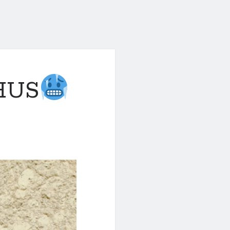
HUS
…