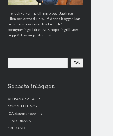
Hej och välkomna till min blogg! Jag heter
Ellen och är född 1996. På denna bloggen kan
ni följa min resa med hästarna, från
ponnytävlingar i dressyr & hoppning till MSV
hopp & dressyr på stor häst.
Sök
Sök
Senaste inläggen
VI TRÄNAR VIDARE!
MYCKET FLUGOR
IDA; dagens hoppning!
HINDERBANA
130 BAND