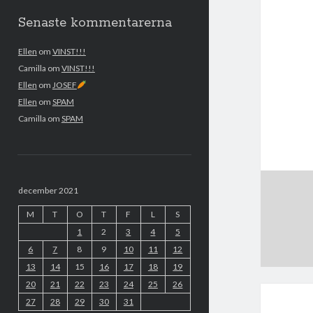
Senaste kommentarerna
Ellen
om
VINST!!!
Camilla
om
VINST!!!
Ellen
om
JOSEF
Ellen
om
SPAM
Camilla
om
SPAM
december 2021
M
T
O
T
F
L
S
1
2
3
4
5
6
7
8
9
10
11
12
13
14
15
16
17
18
19
20
21
22
23
24
25
26
27
28
29
30
31