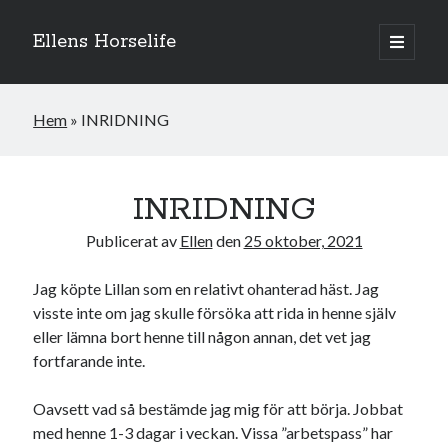
Ellens Horselife
öppna
primär
Sidopanel
meny
Hem
»
INRIDNING
INRIDNING
Publicerat av
Ellen
den
25 oktober, 2021
Jag köpte Lillan som en relativt ohanterad häst. Jag
visste inte om jag skulle försöka att rida in henne själv
eller lämna bort henne till någon annan, det vet jag
fortfarande inte.
Hej och välkomna till min blogg! Jag heter Ellen och är född 1996. På
denna bloggen kan ni följa min resa med hästarna, från ponnytävlingar i
dressyr & hoppning till MSV hopp & dressyr på stor häst.
Oavsett vad så bestämde jag mig för att börja. Jobbat
med henne 1-3 dagar i veckan. Vissa ”arbetspass” har