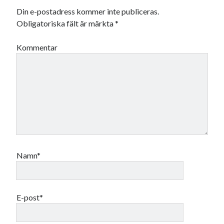
december 2024
Din e-postadress kommer inte publiceras.
november 2024
Obligatoriska fält är märkta
*
oktober 2024
september 2024
Kommentar
augusti 2024
juli 2024
juni 2024
maj 2024
april 2024
mars 2024
februari 2024
januari 2024
december 2023
Namn*
november 2023
oktober 2023
september 2023
augusti 2023
E-post*
juli 2023
juni 2023