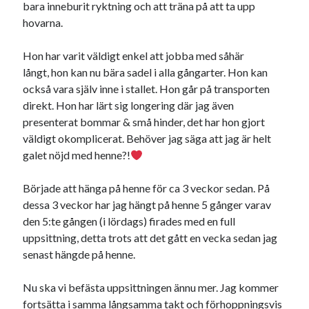
bara inneburit ryktning och att träna på att ta upp
hovarna.
Sök
Sök
Hon har varit väldigt enkel att jobba med såhär
långt, hon kan nu bära sadel i alla gångarter. Hon kan
Senaste inläggen
också vara själv inne i stallet. Hon går på transporten
direkt. Hon har lärt sig longering där jag även
IDA; dagens hoppning!
presenterat bommar & små hinder, det har hon gjort
HINDERBANA
väldigt okomplicerat. Behöver jag säga att jag är helt
MAGSJUKA
galet nöjd med henne?!
130 BAND
UTFLYKT
Började att hänga på henne för ca 3 veckor sedan. På
dessa 3 veckor har jag hängt på henne 5 gånger varav
den 5:te gången (i lördags) firades med en full
Kategorier
uppsittning, detta trots att det gått en vecka sedan jag
senast hängde på henne.
Allmänt
(996)
Extrahästar
(58)
Nu ska vi befästa uppsittningen ännu mer. Jag kommer
Hållidej
(276)
fortsätta i samma långsamma takt och förhoppningsvis