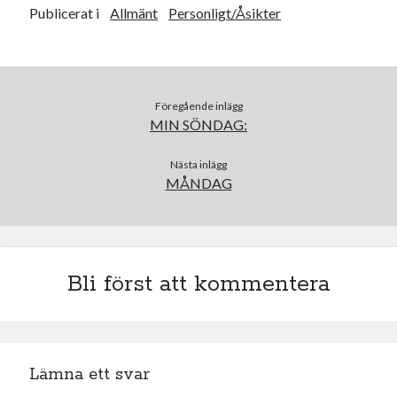
Publicerat i
Allmänt
Personligt/Åsikter
juni 2026
maj 2026
april 2026
mars 2026
februari 2026
Föregående inlägg
MIN SÖNDAG:
januari 2026
december 2025
Nästa inlägg
november 2025
MÅNDAG
oktober 2025
september 2025
augusti 2025
juli 2025
juni 2025
Bli först att kommentera
maj 2025
april 2025
mars 2025
februari 2025
Lämna ett svar
januari 2025