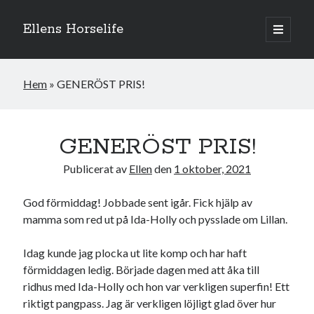
Ellens Horselife
öppna
primär
Sidopanel
meny
Hem
»
GENERÖST PRIS!
GENERÖST PRIS!
Publicerat av
Ellen
den
1 oktober, 2021
God förmiddag! Jobbade sent igår. Fick hjälp av
mamma som red ut på Ida-Holly och pysslade om Lillan.
Idag kunde jag plocka ut lite komp och har haft
Hej och välkomna till min blogg! Jag heter Ellen och är född 1996. På
denna bloggen kan ni följa min resa med hästarna, från ponnytävlingar i
förmiddagen ledig. Började dagen med att åka till
dressyr & hoppning till MSV hopp & dressyr på stor häst.
ridhus med Ida-Holly och hon var verkligen superfin! Ett
riktigt pangpass. Jag är verkligen löjligt glad över hur