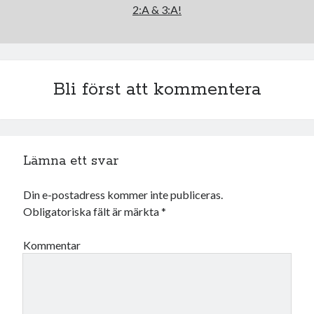
Camilla
om
SPAM
2:A & 3:A!
oktober 2021
Bli först att kommentera
M
T
O
T
F
L
S
1
2
3
4
5
6
7
8
9
10
11
12
13
14
15
16
17
Lämna ett svar
18
19
20
21
22
23
24
25
26
27
28
29
30
31
Din e-postadress kommer inte publiceras.
Obligatoriska fält är märkta
*
« sep
nov »
Kommentar
Arkiv
augusti 2026
juli 2026