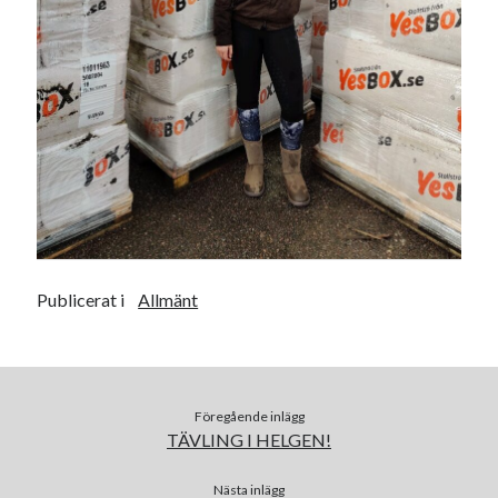
Heart of Hope
(39)
Heart Paal
(216)
Idun
(140)
Källhults Spotless
(163)
Min Träning
(220)
Ninlil
(34)
Personligt/Åsikter
(161)
Resor
(111)
Tävling
(159)
Träningar
(63)
Utrustning
(47)
Publicerat i
Allmänt
Senaste kommentarerna
Ellen
om
VINST!!!
Föregående inlägg
Camilla
om
VINST!!!
TÄVLING I HELGEN!
Ellen
om
JOSEF
Ellen
om
SPAM
Nästa inlägg