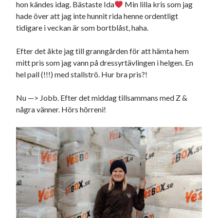
hon kändes idag. Bästaste Ida
Min lilla kris som jag
hade över att jag inte hunnit rida henne ordentligt
Sök
Sök
tidigare i veckan är som bortblåst, haha.
Efter det åkte jag till granngården för att hämta hem
Senaste inläggen
mitt pris som jag vann på dressyrtävlingen i helgen. En
hel pall (!!!) med stallströ. Hur bra pris?!
VI TRÄNAR VIDARE!
MYCKET FLUGOR
Nu —> Jobb. Efter det middag tillsammans med Z &
IDA; dagens hoppning!
några vänner. Hörs hörreni!
HINDERBANA
MAGSJUKA
Kategorier
Allmänt
(998)
Extrahästar
(58)
Hållidej
(276)