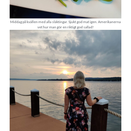
Middag på kvällen med alla släktingar. Sjukt god mat igen. Amerikanerna
vet hur man gör en riktigt god sallad!