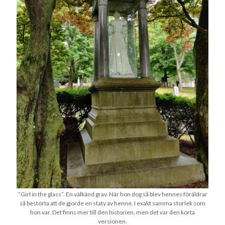
”Girl in the glass”. En välkänd grav. När hon dog så blev hennes föräldrar
så bestörta att de gjorde en staty av henne. I exakt samma storlek som
hon var. Det finns mer till den historien, men det var den korta
versionen.