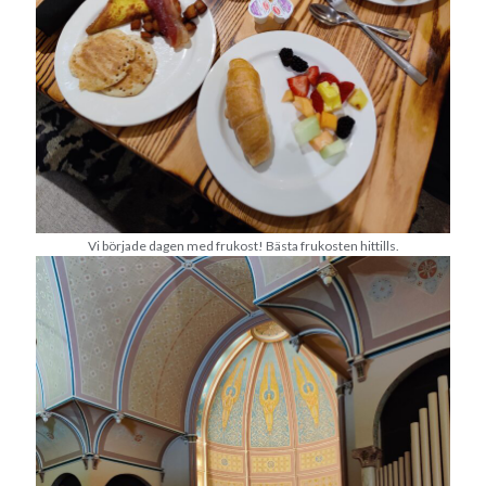
Camilla
om
SPAM
juni 2024
M
T
O
T
F
L
S
1
2
3
4
5
6
7
8
9
10
11
12
13
14
15
16
Vi började dagen med frukost! Bästa frukosten hittills.
17
18
19
20
21
22
23
24
25
26
27
28
29
30
« maj
jul »
Arkiv
augusti 2026
juli 2026