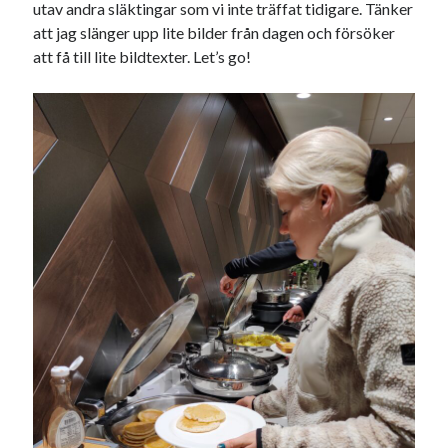
utav andra släktingar som vi inte träffat tidigare. Tänker
att jag slänger upp lite bilder från dagen och försöker
Sök
Sök
att få till lite bildtexter. Let’s go!
Senaste inläggen
VI TRÄNAR VIDARE!
MYCKET FLUGOR
IDA; dagens hoppning!
HINDERBANA
130 BAND
Kategorier
Allmänt
(997)
Extrahästar
(58)
Hållidej
(276)