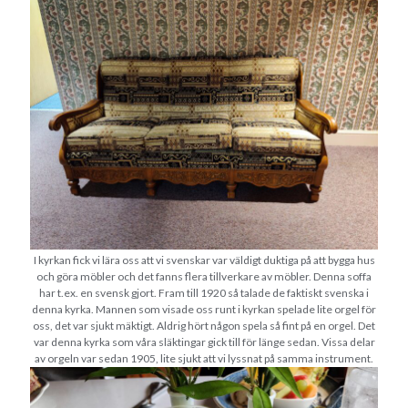
maj 2023
april 2023
mars 2023
februari 2023
januari 2023
december 2022
november 2022
oktober 2022
september 2022
augusti 2022
juli 2022
juni 2022
I kyrkan fick vi lära oss att vi svenskar var väldigt duktiga på att bygga hus
maj 2022
och göra möbler och det fanns flera tillverkare av möbler. Denna soffa
har t.ex. en svensk gjort. Fram till 1920 så talade de faktiskt svenska i
april 2022
denna kyrka. Mannen som visade oss runt i kyrkan spelade lite orgel för
mars 2022
oss, det var sjukt mäktigt. Aldrig hört någon spela så fint på en orgel. Det
februari 2022
var denna kyrka som våra släktingar gick till för länge sedan. Vissa delar
av orgeln var sedan 1905, lite sjukt att vi lyssnat på samma instrument.
januari 2022
december 2021
november 2021