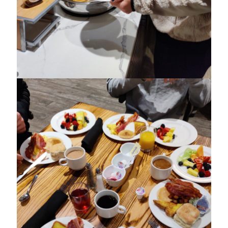
Heart of Hope
(39)
Heart Paal
(216)
Idun
(140)
Källhults Spotless
(163)
Min Träning
(220)
Ninlil
(34)
Personligt/Åsikter
(161)
Resor
(111)
Tävling
(159)
Träningar
(63)
Utrustning
(47)
Senaste kommentarerna
Ellen
om
VINST!!!
Camilla
om
VINST!!!
Ellen
om
JOSEF
Ellen
om
SPAM