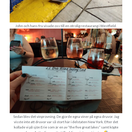
John och hans fru visade oss till en otrolig restaurang i Westfield.
Sedan blev det vinprovning. De gjorde egna viner på egna druvor. Jag
visste inte att druvor var så stort här i delstaten New York. Efter det
kollade vi på sjön Erie som är en av ”the five great lakes” samt köpte