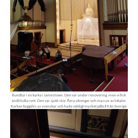
juni 2026
maj 2026
april 2026
mars 2026
februari 2026
januari 2026
december 2025
november 2025
oktober 2025
september 2025
augusti 2025
juli 2025
Rundtur i en kyrka i Jamestown. Den var under renovering, men vi fick
juni 2025
ändå kolla runt. Den var sjukt stor, flera våningar och massor av lokaler.
maj 2025
Kyrkan byggdes av svenskar och hade väldigt mycket påbrå från Sverige.
april 2025
mars 2025
februari 2025
januari 2025