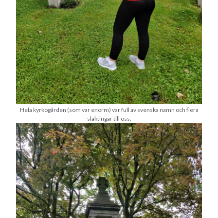
Hela kyrkogården (som var enorm) var full av svenska namn och flera
släktingar till oss.