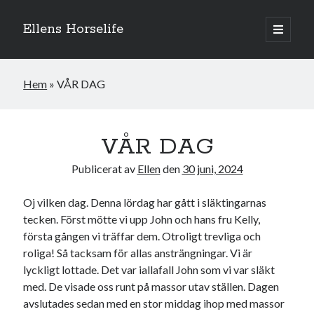
Ellens Horselife
öppna
primär
Sidopanel
meny
Hem
»
VÅR DAG
VÅR DAG
Publicerat av
Ellen
den
30 juni, 2024
Oj vilken dag. Denna lördag har gått i släktingarnas
tecken. Först mötte vi upp John och hans fru Kelly,
första gången vi träffar dem. Otroligt trevliga och
roliga! Så tacksam för allas ansträngningar. Vi är
Hej och välkomna till min blogg! Jag heter Ellen och är född 1996. På
denna bloggen kan ni följa min resa med hästarna, från ponnytävlingar i
lyckligt lottade. Det var iallafall John som vi var släkt
dressyr & hoppning till MSV hopp & dressyr på stor häst.
med. De visade oss runt på massor utav ställen. Dagen
avslutades sedan med en stor middag ihop med massor