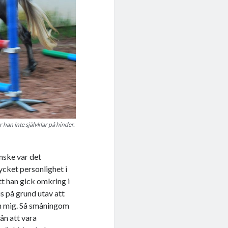
r han inte självklar på hinder.
anske var det
ycket personlighet i
att han gick omkring i
is på grund utav att
nan mig. Så småningom
rån att vara