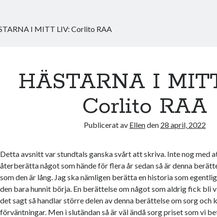
TARNA I MITT LIV: Corlito RAA
HÄSTARNA I MITT
Corlito RAA
Publicerat av
Ellen
den
28 april, 2022
Detta avsnitt var stundtals ganska svårt att skriva. Inte nog med a
återberätta något som hände för flera år sedan så är denna berätt
som den är lång. Jag ska nämligen berätta en historia som egentlig
den bara hunnit börja. En berättelse om något som aldrig fick bli v
det sagt så handlar större delen av denna berättelse om sorg och 
förväntningar. Men i slutändan så är väl ändå sorg priset som vi be