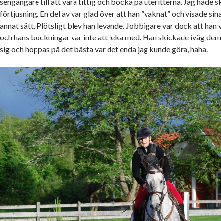
sengångare till att vara tittig och bocka på uteritterna. Jag hade
förtjusning. En del av var glad över att han ”vaknat” och visade sina
annat sätt. Plötsligt blev han levande. Jobbigare var dock att han
och hans bockningar var inte att leka med. Han skickade iväg dem
sig och hoppas på det bästa var det enda jag kunde göra, haha.