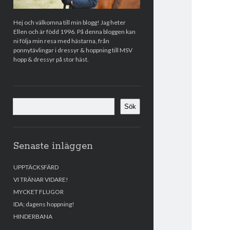
Hej och välkomna till min blogg! Jag heter
Ellen och är född 1996. På denna bloggen kan
ni följa min resa med hästarna, från
ponnytävlingar i dressyr & hoppning till MSV
hopp & dressyr på stor häst.
Sök
Sök
Senaste inläggen
UPPTÄCKSFÄRD
VI TRÄNAR VIDARE!
MYCKET FLUGOR
IDA; dagens hoppning!
HINDERBANA