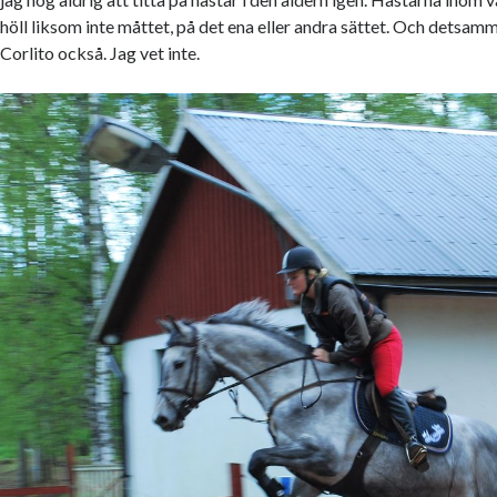
höll liksom inte måttet, på det ena eller andra sättet. Och detsam
Corlito också. Jag vet inte.