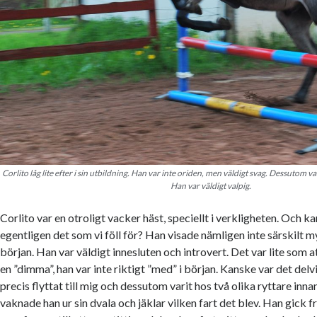
Corlito låg lite efter i sin utbildning. Han var inte oriden, men väldigt svag. Dessutom va
Han var väldigt valpig.
Corlito var en otroligt vacker häst, speciellt i verkligheten. Och k
egentligen det som vi föll för? Han visade nämligen inte särskilt m
början. Han var väldigt innesluten och introvert. Det var lite som 
en ”dimma”, han var inte riktigt ”med” i början. Kanske var det delv
precis flyttat till mig och dessutom varit hos två olika ryttare in
vaknade han ur sin dvala och jäklar vilken fart det blev. Han gick f