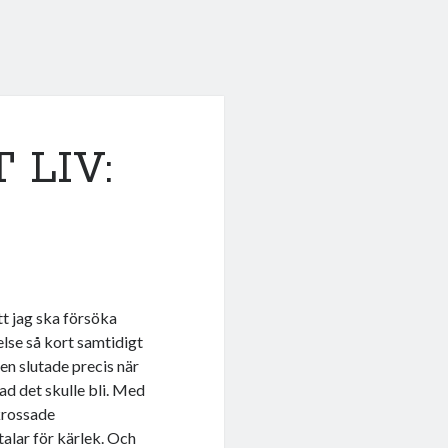
 LIV:
tt jag ska försöka
else så kort samtidigt
en slutade precis när
ad det skulle bli. Med
krossade
talar för kärlek. Och