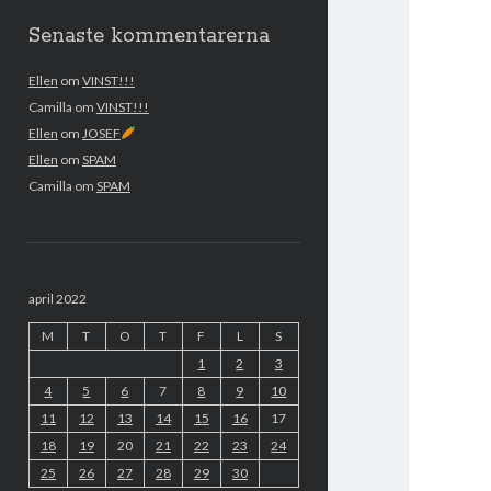
Senaste kommentarerna
Ellen
om
VINST!!!
Camilla
om
VINST!!!
Ellen
om
JOSEF
Ellen
om
SPAM
Camilla
om
SPAM
april 2022
M
T
O
T
F
L
S
1
2
3
4
5
6
7
8
9
10
11
12
13
14
15
16
17
18
19
20
21
22
23
24
25
26
27
28
29
30