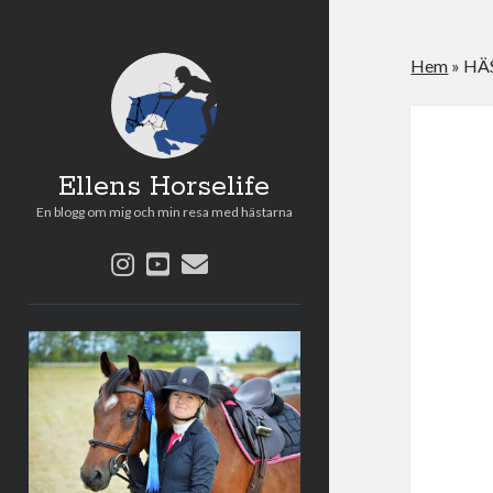
Hem
»
HÄS
Ellens Horselife
En blogg om mig och min resa med hästarna
instagram
youtube
e-
post
Sidopanel