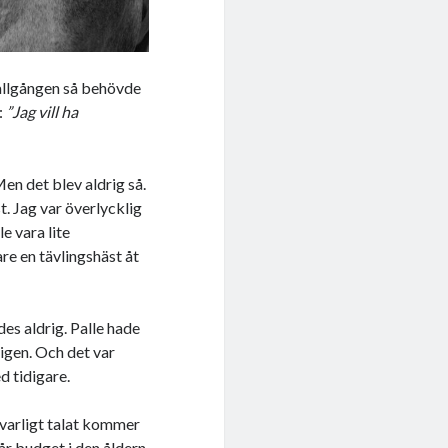
tallgången så behövde
:
”Jag vill ha
Men det blev aldrig så.
t. Jag var överlycklig
e vara lite
re en tävlingshäst åt
des aldrig. Palle hade
ligen. Och det var
d tidigare.
lvarligt talat kommer
vår budget i den åldern