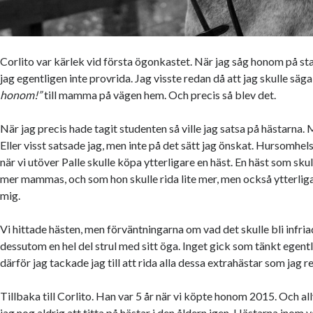
Corlito var kärlek vid första ögonkastet. När jag såg honom på s
jag egentligen inte provrida. Jag visste redan då att jag skulle säga
honom!”
till mamma på vägen hem. Och precis så blev det.
När jag precis hade tagit studenten så ville jag satsa på hästarna. 
Eller visst satsade jag, men inte på det sätt jag önskat. Hursomhels
när vi utöver Palle skulle köpa ytterligare en häst. En häst som skull
mer mammas, och som hon skulle rida lite mer, men också ytterliga
mig.
Vi hittade hästen, men förväntningarna om vad det skulle bli infria
dessutom en hel del strul med sitt öga. Inget gick som tänkt egent
därför jag tackade jag till att rida alla dessa extrahästar som jag re
Tillbaka till Corlito. Han var 5 år när vi köpte honom 2015. Och al
jag nog aldrig att titta på hästar i den åldern igen. Hästarna inom 