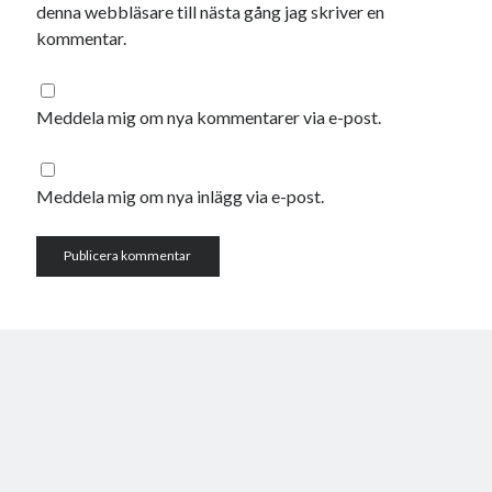
januari 2025
denna webbläsare till nästa gång jag skriver en
december 2024
kommentar.
november 2024
oktober 2024
september 2024
Meddela mig om nya kommentarer via e-post.
augusti 2024
juli 2024
juni 2024
Meddela mig om nya inlägg via e-post.
maj 2024
april 2024
mars 2024
februari 2024
januari 2024
december 2023
november 2023
oktober 2023
september 2023
augusti 2023
juli 2023