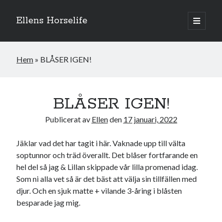
Ellens Horselife
öppna
primär
Sidopanel
meny
Hem
»
BLÅSER IGEN!
BLÅSER IGEN!
Publicerat av
Ellen
den
17 januari, 2022
Jäklar vad det har tagit i här. Vaknade upp till välta
soptunnor och träd överallt. Det blåser fortfarande en
hel del så jag & Lillan skippade vår lilla promenad idag.
Som ni alla vet så är det bäst att välja sin tillfällen med
Hej och välkomna till min blogg! Jag heter Ellen och är född 1996. På
denna bloggen kan ni följa min resa med hästarna, från ponnytävlingar i
djur. Och en sjuk matte + vilande 3-åring i blåsten
dressyr & hoppning till MSV hopp & dressyr på stor häst.
besparade jag mig.