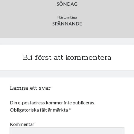
Camilla
om
SPAM
SÖNDAG
Nästa inlägg
SPÄNNANDE
januari 2022
M
T
O
T
F
L
S
1
2
Bli först att kommentera
3
4
5
6
7
8
9
10
11
12
13
14
15
16
17
18
19
20
21
22
23
24
25
26
27
28
29
30
Lämna ett svar
31
« dec
feb »
Din e-postadress kommer inte publiceras.
Obligatoriska fält är märkta
*
Arkiv
Kommentar
augusti 2026