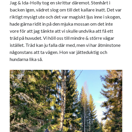
Jag & Ida-Holly tog en skrittur däremot. Stenhårt i
backen igen, vädret slog om till det kallare inatt. Det var
Sök
Sök
riktigt mysigt ute och det var magiskt ljus inne i skogen,
hade gärna ridit in på den mjuka mossan om det inte
vore för att jag tänkte att vi skulle undvika att få ett
Senaste inläggen
träd på huvudet. Vi höll oss till mindre & större vägar
istället. Träd kan ju falla där med, men vi har åtminstone
KODEN ÄR KNÄCKT
någonstans att ta vägen. Hon var jätteduktig och
PALLE; dagens hoppning!
hundarna lika så.
UPPTÄCKSFÄRD
VI TRÄNAR VIDARE!
MYCKET FLUGOR
Kategorier
Allmänt
(997)
Extrahästar
(58)
Hållidej
(276)