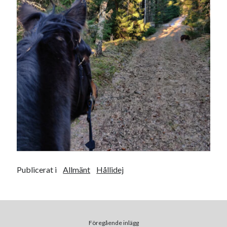
Heart of Hope
(40)
Heart Paal
(217)
Idun
(141)
Källhults Spotless
(163)
Min Träning
(220)
Ninlil
(35)
Personligt/Åsikter
(161)
Resor
(111)
Tävling
(159)
Träningar
(63)
Utrustning
(47)
Senaste kommentarerna
Publicerat i
Allmänt
Hållidej
Ellen
om
VINST!!!
Camilla
om
VINST!!!
Ellen
om
JOSEF
Ellen
om
SPAM
Föregående inlägg